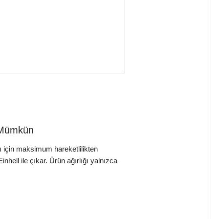
k Mümkün
ı için maksimum hareketlilikten
nhell ile çıkar. Ürün ağırlığı yalnızca