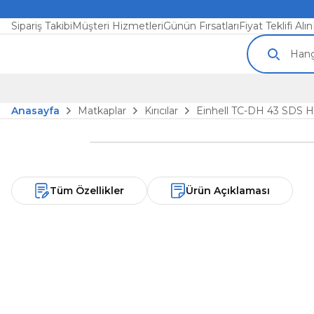
Sipariş Takibi
Müşteri Hizmetleri
Günün Fırsatları
Fiyat Teklifi Alın
Anasayfa
Matkaplar
Kırıcılar
Einhell TC-DH 43 SDS He
Tüm Özellikler
Ürün Açıklaması