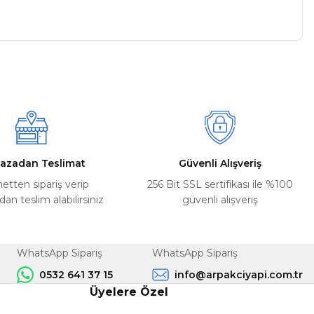
a iletebilirsiniz.
azadan Teslimat
Güvenli Alışveriş
netten sipariş verip
256 Bit SSL sertifikası ile %100
n teslim alabilirsiniz
güvenli alışveriş
WhatsApp Sipariş
WhatsApp Sipariş
0532 641 37 15
info@arpakciyapi.com.tr
Üyelere Özel