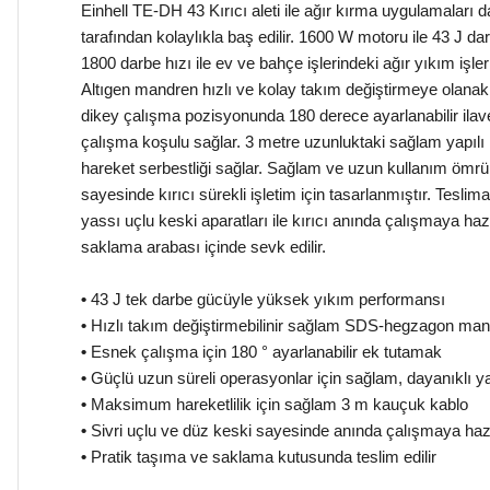
Einhell TE-DH 43 Kırıcı aleti ile ağır kırma uygulamaları da
tarafından kolaylıkla baş edilir. 1600 W motoru ile 43 J d
1800 darbe hızı ile ev ve bahçe işlerindeki ağır yıkım işle
Altıgen mandren hızlı ve kolay takım değiştirmeye olana
dikey çalışma pozisyonunda 180 derece ayarlanabilir ilav
çalışma koşulu sağlar. 3 metre uzunluktaki sağlam yap
hareket serbestliği sağlar. Sağlam ve uzun kullanım ömr
sayesinde kırıcı sürekli işletim için tasarlanmıştır. Teslim
yassı uçlu keski aparatları ile kırıcı anında çalışmaya hazı
saklama arabası içinde sevk edilir.
•
43 J tek darbe gücüyle yüksek yıkım performansı
•
Hızlı takım değiştirmebilinir sağlam SDS-hegzagon ma
•
Esnek çalışma için 180 ° ayarlanabilir ek tutamak
•
Güçlü uzun süreli operasyonlar için sağlam, dayanıklı y
•
Maksimum hareketlilik için sağlam 3 m kauçuk kablo
•
Sivri uçlu ve düz keski sayesinde anında çalışmaya haz
•
Pratik taşıma ve saklama kutusunda teslim edilir