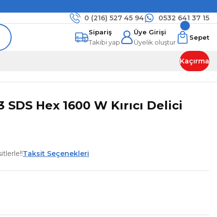
0 (216)
527 45 94
0532 641 37 15
Sipariş
Üye Girişi
Sepet
Takibi yap
Üyelik oluştur
Kaçırma
 SDS Hex 1600 W Kırıcı Delici
tlerle!!
Taksit Seçenekleri