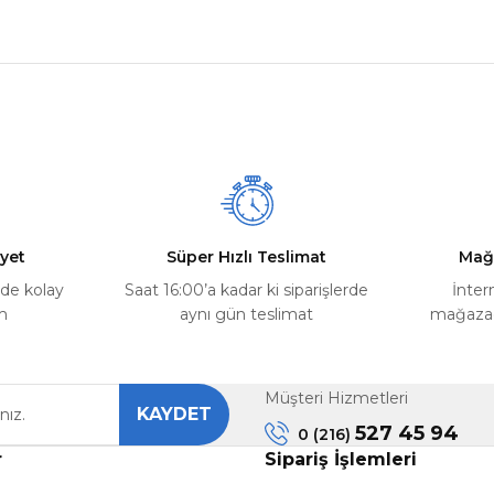
nularda yetersiz gördüğünüz noktaları öneri formunu kullanarak tarafımız
Ürün hakkında henüz soru sorulmamış.
Bu ürüne ilk yorumu siz yapın!
Yorum Yaz
Soru Sor
yet
Süper Hızlı Teslimat
Mağ
rde kolay
Saat 16:00’a kadar ki siparişlerde
İnter
m
aynı gün teslimat
mağazada
Müşteri Hizmetleri
KAYDET
Gönder
527 45 94
0 (216)
r
Sipariş İşlemleri