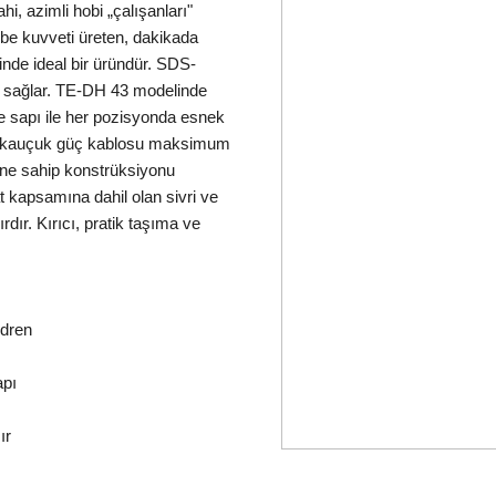
hi, azimli hobi „çalışanları"
arbe kuvveti üreten, dakikada
rinde ideal bir üründür. SDS-
k sağlar. TE-DH 43 modelinde
e sapı ile her pozisyonda esnek
ılı kauçuk güç kablosu maksimum
üne sahip konstrüksiyonu
at kapsamına dahil olan sivri ve
rdır. Kırıcı, pratik taşıma ve
ndren
apı
ır