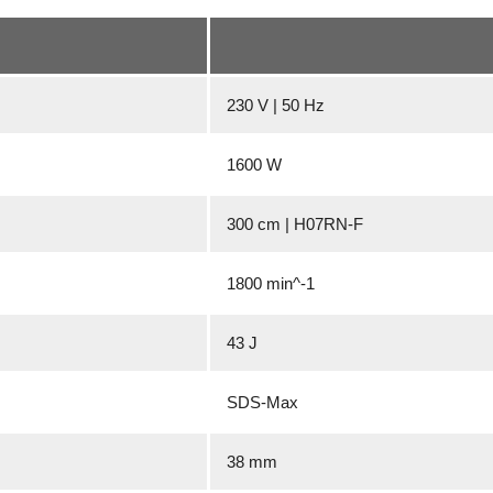
230 V | 50 Hz
1600 W
300 cm | H07RN-F
1800 min^-1
43 J
SDS-Max
38 mm