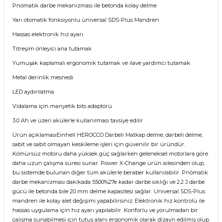
Pnömatik darbe mekanizması ile betonda kolay delme
Yarı otomatik fonksiyonlu üniversal SDS-Plus Mandren
Hassas elektronik hız ayarı
Titreşim önleyici ana tutamak
Yumuşak kaplamalı ergonomik tutamak ve ilave yardımcı tutamak
Metal derinlik mesnedi
LED aydınlatma
Vidalama için manyetik bits adaptörü
3.0 Ah ve üzeri akülerle kullanılması tavsiye edilir
Ürün açıklamasıEinhell HEROCCO Darbeli Matkap delme, darbeli delme,
sabit ve sabit olmayan keskileme işleri için güvenilir bir üründür.
Kömürsüz motoru daha yüksek güç sağlarken geleneksel motorlara göre
daha uzun çalışma süresi sunar. Power X-Change ürün ailesinden olup,
bu sistemde bulunan diğer tüm akülerle beraber kullanılabilir. Pnömatik
darbe mekanizması dakikada 5500%27e kadar darbe sıklığı ve 2.2 J darbe
gücü ile betonda bile 20 mm delme kapasitesi sağlar. Universal SDS-Plus
mandren ile kolay alet değişimi yapabilirsiniz. Elektronik hız kontrolü ile
hassas uygulama için hız ayarı yapılabilir. Konforlu ve yorulmadan bir
çalışma sunabilmesi için tutuş alanı ergonomik olarak dizayn edilmiş olup