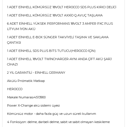
1 ADET EİNHELL KÖMÜRSÜZ 18VOLT HEROCCO SDS PLUS KIRICI DELİCİ
1 ADET EİNHELL KÖMÜRSÜZ 18VOLT AXXİO Q AVUÇ TAŞLAMA
6 ADET EİNHELL YÜKSEK PERFORMANS 18VOLT 3 AMPER PXC PLUS
LİTYUM İYON AKÜ
1 ADET EİNHELL E-BOX SÜNGER TAKVİYELİ TAŞIMA VE SAKLAMA
ÇANTASI
1 ADET EİNHELL SDS PLUS BİTS TUTUCU(HEROCCO İÇİN)
1 ADET EİNHELL 18VOLT TWİNCHARGER-AYNI ANDA ÇİFT AKÜ ŞARJ
CİHAZI
2 YIL GARANTİLİ - EİNHELL GERMANY
Akülü Pnömatik Matkap
HEROCCO
Makale Numarası4513900
Power X-Change akü sistemi üyesi
Kömürsüz motor - daha fazla güç ve uzun süreli kullanım
4 Fonksiyon: delme, darbeli delme, sabit ve sabit olmayan keskileme