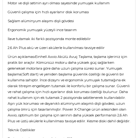
Motor ve dişli setinin ayrı olması sayesinde yumuşak kullanım
Güvenli çalışma için hızlı ayarlanır disk koruması
Sağlam alüminyum alaşımı dişli gövdesi
Ergonomik yumuşak yüzeyli ince tasarım
İlave tutamak iki farklı pozisyonda monte edilebilir
2.6 Ah Plus akü ve üzeri akülerle kullanılması tavsiye edilir
Ürün açıklamasıEinhell Axxio Akülü Avuç Taşlama, taşlama işleriniz için
pratik bir araçtır. Kömürsüz motoru daha yüksek güç sağlarken
geleneksel motorlara göre daha uzun çalışma süresi sunar. Yumuşak
başlama(Soft start) ve yeniden başlama güvenlik özelliği ile güvenli bir
kullanıma sahiptir. İnce dizaynı ve ergonomik yumuşak tutamağına ek
olarak titreşim engelleyen tutamak ile konforlu bir çalışma sunar. Güvenli
ve rahat çalışma için hızlı ayarlanır disk koruması özelliği bulunur. Daha
rahat kullanım için ek tutamak 2 pozisyonda sabitlenerek kullanılabilir.
Aşırı yük koruması ve dayanıklı alüminyum alaşımlı dişli gövdesi, uzun
çalışma ömrü için tasarlanmıştır. Power X-Change ürün ailesinden olan
Axxio, optimum bir çalışma için serinin daha yüksek performanslı 2,6 Ah
Plus ve üstü akülerle kullanılması tavsiye edilir. Kesme diski dahil değildir.
Teknik Özellikler