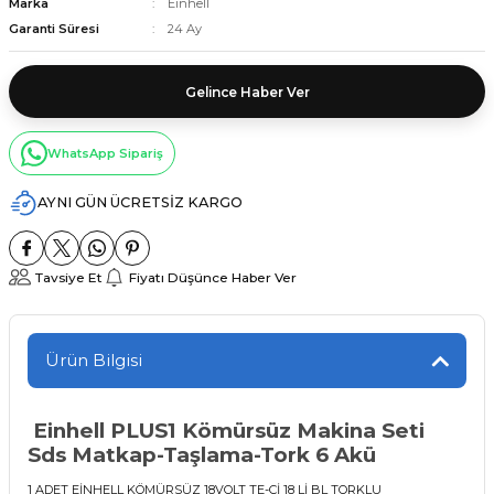
Marka
Einhell
Garanti Süresi
24 Ay
Gelince Haber Ver
WhatsApp Sipariş
AYNI GÜN ÜCRETSİZ KARGO
Tavsiye Et
Fiyatı Düşünce Haber Ver
Ürün Bilgisi
Einhell PLUS1 Kömürsüz Makina Seti
Sds Matkap-Taşlama-Tork 6 Akü
1 ADET EİNHELL KÖMÜRSÜZ 18VOLT TE-Cİ 18 Lİ BL TORKLU