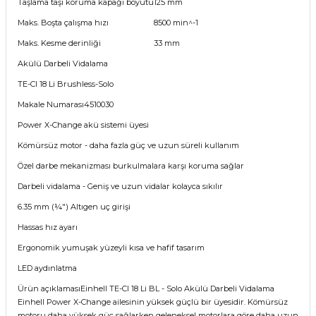
Taşlama taşı koruma kapağı boyutu
125 mm
Maks. Boşta çalışma hızı
8500 min^-1
Maks. Kesme derinliği
33 mm
Akülü Darbeli Vidalama
TE-CI 18 Li Brushless-Solo
Makale Numarası4510030
Power X-Change akü sistemi üyesi
Kömürsüz motor - daha fazla güç ve uzun süreli kullanım
Özel darbe mekanizması burkulmalara karşı koruma sağlar
Darbeli vidalama - Geniş ve uzun vidalar kolayca sıkılır
6.35 mm (¼") Altıgen uç girişi
Hassas hız ayarı
Ergonomik yumuşak yüzeyli kısa ve hafif tasarım
LED aydınlatma
Ürün açıklamasıEinhell TE-CI 18 Li BL - Solo Akülü Darbeli Vidalama
Einhell Power X-Change ailesinin yüksek güçlü bir üyesidir. Kömürsüz
motoru daha yüksek güç sağlarken geleneksel motorlara göre daha uzun