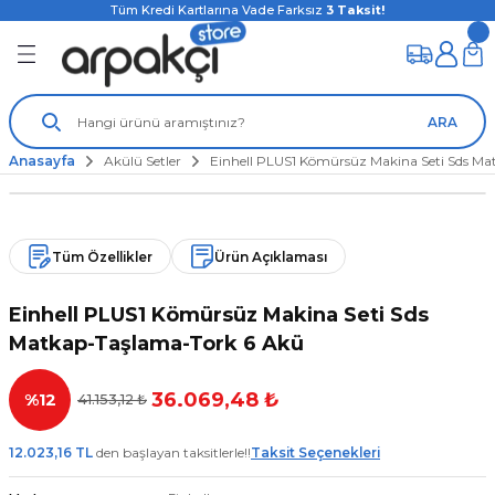
Tüm Kredi Kartlarına Vade Farksız
3
Taksit!
ARA
Anasayfa
Akülü Setler
Einhell PLUS1 Kömürsüz Makina Seti Sds M
Tüm Özellikler
Ürün Açıklaması
Einhell PLUS1 Kömürsüz Makina Seti Sds
Matkap-Taşlama-Tork 6 Akü
36.069,48 ₺
%12
41.153,12 ₺
12.023,16 TL
den başlayan taksitlerle!!
Taksit Seçenekleri