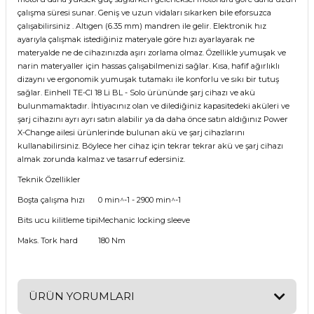
çalışma süresi sunar. Geniş ve uzun vidaları sıkarken bile eforsuzca
çalışabilirsiniz . Altıgen (6.35 mm) mandren ile gelir. Elektronik hız
ayarıyla çalışmak istediğiniz materyale göre hızı ayarlayarak ne
materyalde ne de cihazınızda aşırı zorlama olmaz. Özellikle yumuşak ve
narin materyaller için hassas çalışabilmenizi sağlar. Kısa, hafif ağırlıklı
dizaynı ve ergonomik yumuşak tutamakı ile konforlu ve sıkı bir tutuş
sağlar. Einhell TE-CI 18 Li BL - Solo ürününde şarj cihazı ve akü
bulunmamaktadır. İhtiyacınız olan ve dilediğiniz kapasitedeki aküleri ve
şarj cihazını ayrı ayrı satın alabilir ya da daha önce satın aldığınız Power
X-Change ailesi ürünlerinde bulunan akü ve şarj cihazlarını
kullanabilirsiniz. Böylece her cihaz için tekrar tekrar akü ve şarj cihazı
almak zorunda kalmaz ve tasarruf edersiniz.
Teknik Özellikler
Boşta çalışma hızı
0 min^-1 - 2900 min^-1
Bits ucu kilitleme tipi
Mechanic locking sleeve
Maks. Tork hard
180 Nm
ÜRÜN YORUMLARI