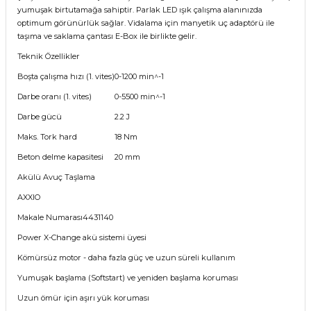
yumuşak birtutamağa sahiptir. Parlak LED ışık çalışma alanınızda
optimum görünürlük sağlar. Vidalama için manyetik uç adaptörü ile
taşıma ve saklama çantası E-Box ile birlikte gelir.
Teknik Özellikler
Boşta çalışma hızı (1. vites)
0-1200 min^-1
Darbe oranı (1. vites)
0-5500 min^-1
Darbe gücü
2.2 J
Maks. Tork hard
18 Nm
Beton delme kapasitesi
20 mm
Akülü Avuç Taşlama
AXXIO
Makale Numarası4431140
Power X-Change akü sistemi üyesi
Kömürsüz motor - daha fazla güç ve uzun süreli kullanım
Yumuşak başlama (Softstart) ve yeniden başlama koruması
Uzun ömür için aşırı yük koruması