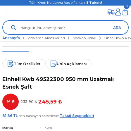
Tüm Kredi Kartlarına Vade Farksız
3
Taksit!
0
ARA
Anasayfa
Vidalama Aksesuarları
Matkap Uçları
Einhell Kwb 49
Tüm Özellikler
Ürün Açıklaması
Einhell Kwb 49522300 950 mm Uzatmalı
Esnek Şaft
245,59 ₺
%-5
233,90 ₺
81,86 TL
den başlayan taksitlerle!!
Taksit Seçenekleri
Marka
Kwb