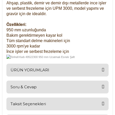
Ahşap, plastik, demir ve demir dışı metallerde ince işler
ve serbest frezeleme için UPM 3000, model yapımı ve
gravür için de idealdir.
Özellikleri:
950 mm uzunluğunda
Bakım gerektirmeyen kayar kol
Tüm standart delme makineleri için
3000 rpm'ye kadar
İnce işler ve serbest frezeleme için
ÜRÜN YORUMLARI
Soru & Cevap
Bu ürüne ilk yorumu siz yapın!
Yorum Yaz
Taksit Seçenekleri
Ürün hakkında henüz soru sorulmamış.