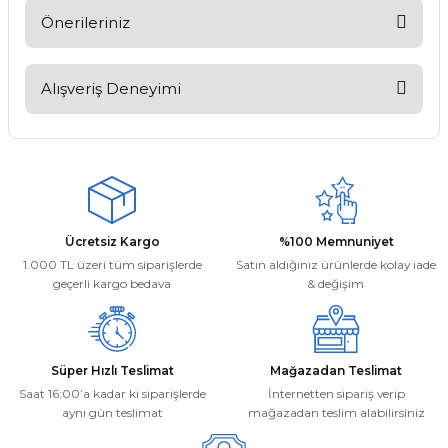
Soru Sor
Önerileriniz
Bu ürünün fiyat bilgisi, resim, ürün açıklamalarında ve diğer
konularda yetersiz gördüğünüz noktaları öneri formunu
Alışveriş Deneyimi
kullanarak tarafımıza iletebilirsiniz.
Görüş ve önerileriniz için teşekkür ederiz.
Kargom ne aşamada lütfen bilgi
verin, size ulaşamıyorum.
Ürün resmi kalitesiz, bozuk veya görüntülenemiyor.
Mehmet Kayış | 17/02/2026
Ürün açıklamasında eksik bilgiler bulunuyor.
Ürün bilgilerinde hatalar bulunuyor.
Deneyimini Paylaş
Ücretsiz Kargo
%100 Memnuniyet
Ürün fiyatı diğer sitelerden daha pahalı.
1.000 TL üzeri tüm siparişlerde
Satın aldığınız ürünlerde kolay iade
Bu ürüne benzer farklı alternatifler olmalı.
geçerli kargo bedava
& değişim
Süper Hızlı Teslimat
Mağazadan Teslimat
Saat 16:00’a kadar ki siparişlerde
İnternetten sipariş verip
aynı gün teslimat
mağazadan teslim alabilirsiniz
Gönder