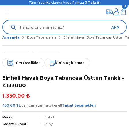
Tüm Kredi Kartlarına Vade Farksız
3
Taksit!
0
ARA
Anasayfa
Boya Tabancaları
Einhell Havalı Boya Tabancası Üstten T
Tüm Özellikler
Ürün Açıklaması
Einhell Havalı Boya Tabancası Üstten Tanklı -
4133000
1.350,00 ₺
450,00 TL
den başlayan taksitlerle!!
Taksit Seçenekleri
Marka
Einhell
Garanti Süresi
24 Ay