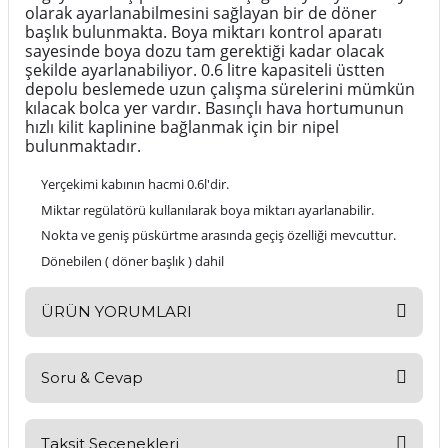
olarak ayarlanabilmesini sağlayan bir de döner
başlık bulunmakta. Boya miktarı kontrol aparatı
sayesinde boya dozu tam gerektiği kadar olacak
şekilde ayarlanabiliyor. 0.6 litre kapasiteli üstten
depolu beslemede uzun çalışma sürelerini mümkün
kılacak bolca yer vardır. Basınçlı hava hortumunun
hızlı kilit kaplinine bağlanmak için bir nipel
bulunmaktadır.
Yerçekimi kabının hacmi 0.6l'dir.
Miktar regülatörü kullanılarak boya miktarı ayarlanabilir.
Nokta ve geniş püskürtme arasında geçiş özelliği mevcuttur.
Dönebilen ( döner başlık ) dahil
ÜRÜN YORUMLARI
Soru & Cevap
Bu ürüne ilk yorumu siz yapın!
Yorum Yaz
Taksit Seçenekleri
Ürün hakkında henüz soru sorulmamış.