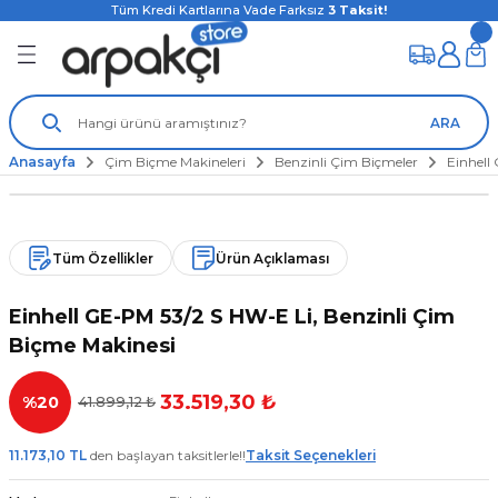
Tüm Kredi Kartlarına Vade Farksız
3
Taksit!
ARA
Anasayfa
Çim Biçme Makineleri
Benzinli Çim Biçmeler
Einhell
Tüm Özellikler
Ürün Açıklaması
Einhell GE-PM 53/2 S HW-E Li, Benzinli Çim
Biçme Makinesi
33.519,30 ₺
%20
41.899,12 ₺
11.173,10 TL
den başlayan taksitlerle!!
Taksit Seçenekleri