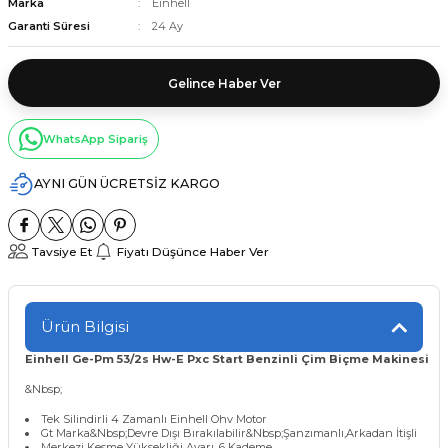
Marka
Einhell
Garanti Süresi
24 Ay
Gelince Haber Ver
WhatsApp Sipariş
AYNI GÜN ÜCRETSİZ KARGO
Tavsiye Et
Fiyatı Düşünce Haber Ver
Ürün Bilgisi
Einhell Ge-Pm 53/2s Hw-E Pxc Start Benzinli Çim Biçme Makinesi
&Nbsp;
Tek Silindirli 4 Zamanlı Einhell Ohv Motor
Gt Marka&Nbsp;Devre Dışı Bırakılabilir&Nbsp;Şanzımanlı,Arkadan İtişli
Merkezi Kesme Yüksekliği Ayarı, 6 Kademe