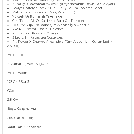
Yumuşak Kavramalı Yüksekliği Ayarlanabilir Uzun Sap (3 Ayar)
Seviye Göstergeli Ve 2 Kulplu Büyük Çim Toplama Sepeti
Malçlama Fonksiyonu (Malç Adaptörlü)
Yüksek Ve Rulmanlı Tekerlekler
Çim Taraklı Ve Ot Kaldırma Saplı Ön Tampon
1.800 M&Sup2;'Ye Kadar Çim Alanlar İçin Önerilir
Pxc Pil Sistemli Estart Funktion
Pil Sistemi - Power X-Change
3 Led'Li Pil Kapasitesi Göstergesi
Pil, Power X-Change Ailesindeki Tüm Aletler İçin Kullanılabilir
&Nbsp;
Motor Tipi
4 Zamanlı , Hava Soğutmalı
Motor Hacmi
173 Cm&Sup3;
Güç
2.8 Kw
Boşta Çalışma Hızı
2850 Dk ⁻&Sup1;
Yakıt Tankı Kapasitesi