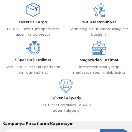
Mehmet Kayış | 17/02/2026
Ürün açıklamasında eksik bilgiler bulunuyor.
Ürün bilgilerinde hatalar bulunuyor.
Deneyimini Paylaş
Ücretsiz Kargo
%100 Memnuniyet
Ürün fiyatı diğer sitelerden daha pahalı.
1.000 TL üzeri tüm siparişlerde
Satın aldığınız ürünlerde kolay iade
Bu ürüne benzer farklı alternatifler olmalı.
geçerli kargo bedava
& değişim
Süper Hızlı Teslimat
Mağazadan Teslimat
Saat 16:00’a kadar ki siparişlerde
İnternetten sipariş verip
aynı gün teslimat
mağazadan teslim alabilirsiniz
Gönder
Güvenli Alışveriş
256 Bit SSL sertifikası ile %100
güvenli alışveriş
Kampanya Fırsatlarını Kaçırmayın