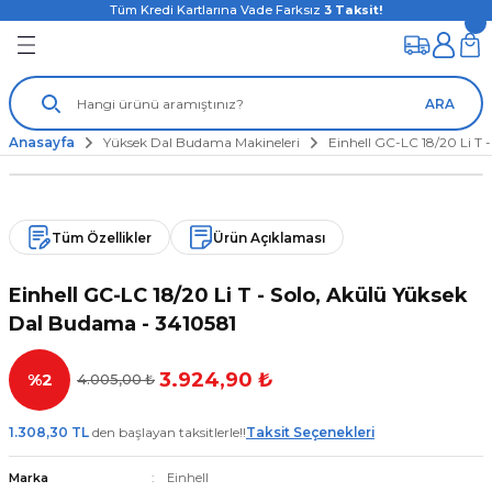
Tüm Kredi Kartlarına Vade Farksız
3
Taksit!
ARA
Anasayfa
Yüksek Dal Budama Makineleri
Einhell GC-LC 18/20 Li T 
Tüm Özellikler
Ürün Açıklaması
Einhell GC-LC 18/20 Li T - Solo, Akülü Yüksek
Dal Budama - 3410581
3.924,90 ₺
%2
4.005,00 ₺
1.308,30 TL
den başlayan taksitlerle!!
Taksit Seçenekleri
Marka
Einhell