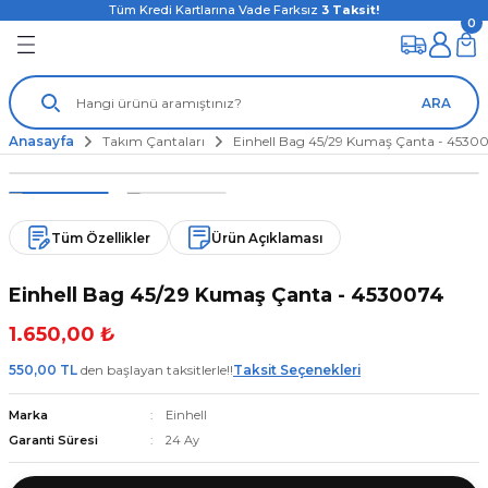
Tüm Kredi Kartlarına Vade Farksız
3
Taksit!
0
ARA
Anasayfa
Takım Çantaları
Einhell Bag 45/29 Kumaş Çanta - 4530
Yeni
Tüm Özellikler
Ürün Açıklaması
Einhell Bag 45/29 Kumaş Çanta - 4530074
1.650,00 ₺
550,00 TL
den başlayan taksitlerle!!
Taksit Seçenekleri
Marka
Einhell
Garanti Süresi
24 Ay