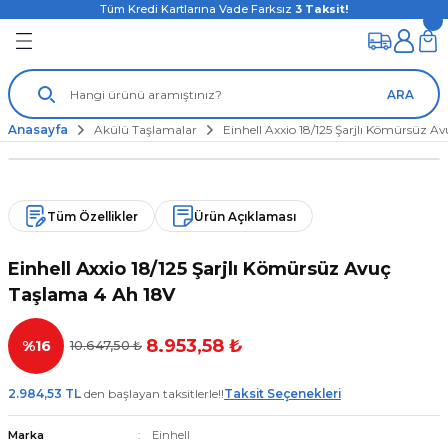
Tüm Kredi Kartlarına Vade Farksız
3
Taksit!
ARA
Anasayfa
Akülü Taşlamalar
Einhell Axxio 18/125 Şarjlı Kömürsüz A
Tüm Özellikler
Ürün Açıklaması
Einhell Axxio 18/125 Şarjlı Kömürsüz Avuç
Taşlama 4 Ah 18V
8.953,58 ₺
%16
10.647,50 ₺
2.984,53 TL
den başlayan taksitlerle!!
Taksit Seçenekleri
Marka
Einhell