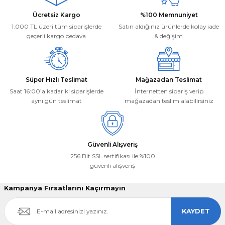
Ürün bilgilerinde hatalar bulunuyor.
Deneyimini Paylaş
Ücretsiz Kargo
%100 Memnuniyet
Ürün fiyatı diğer sitelerden daha pahalı.
1.000 TL üzeri tüm siparişlerde
Satın aldığınız ürünlerde kolay iade
Bu ürüne benzer farklı alternatifler olmalı.
geçerli kargo bedava
& değişim
Süper Hızlı Teslimat
Mağazadan Teslimat
Saat 16:00’a kadar ki siparişlerde
İnternetten sipariş verip
aynı gün teslimat
mağazadan teslim alabilirsiniz
Gönder
Güvenli Alışveriş
256 Bit SSL sertifikası ile %100
güvenli alışveriş
Kampanya Fırsatlarını Kaçırmayın
KAYDET