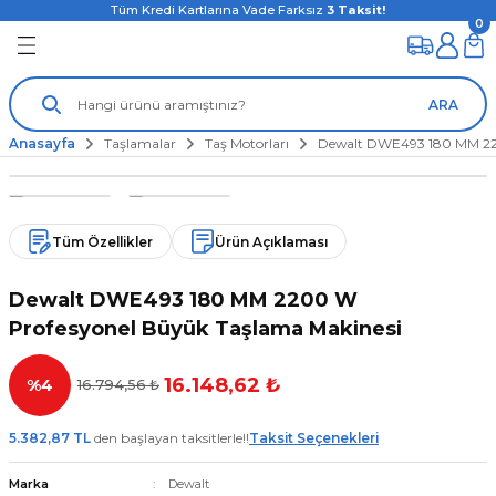
Tüm Kredi Kartlarına Vade Farksız
3
Taksit!
0
ARA
Anasayfa
Taşlamalar
Taş Motorları
Dewalt DWE493 180 MM 220
Tüm Özellikler
Ürün Açıklaması
Dewalt DWE493 180 MM 2200 W
Profesyonel Büyük Taşlama Makinesi
16.148,62 ₺
%4
16.794,56 ₺
5.382,87 TL
den başlayan taksitlerle!!
Taksit Seçenekleri
Marka
Dewalt