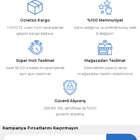
Ürün açıklamasında eksik bilgiler bulunuyor.
Model
Ürün bilgilerinde hatalar bulunuyor.
Deneyimini Paylaş
Ücretsiz Kargo
%100 Memnuniyet
DWE493
Ürün fiyatı diğer sitelerden daha pahalı.
1.000 TL üzeri tüm siparişlerde
Satın aldığınız ürünlerde kolay iade
Bu ürüne benzer farklı alternatifler olmalı.
geçerli kargo bedava
& değişim
Güç (Watt)
2200
Süper Hızlı Teslimat
Mağazadan Teslimat
Saat 16:00’a kadar ki siparişlerde
İnternetten sipariş verip
aynı gün teslimat
mağazadan teslim alabilirsiniz
Gönder
Marka
Dewalt
Güvenli Alışveriş
256 Bit SSL sertifikası ile %100
güvenli alışveriş
Kampanya Fırsatlarını Kaçırmayın