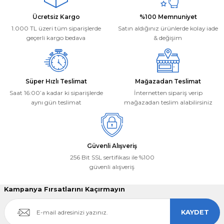
Bu ürüne benzer farklı alternatifler olmalı.
Ücretsiz Kargo
%100 Memnuniyet
1.000 TL üzeri tüm siparişlerde
Satın aldığınız ürünlerde kolay iade
geçerli kargo bedava
& değişim
Gönder
Süper Hızlı Teslimat
Mağazadan Teslimat
Saat 16:00’a kadar ki siparişlerde
İnternetten sipariş verip
aynı gün teslimat
mağazadan teslim alabilirsiniz
Güvenli Alışveriş
256 Bit SSL sertifikası ile %100
güvenli alışveriş
Kampanya Fırsatlarını Kaçırmayın
KAYDET