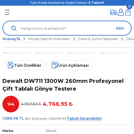
Tüm Kredi Kartlarına Vade Farksız
3
Taksit!
0
ARA
Anasayfa
Ahşap İşleme Makineleri
Daire & Sunta Testereler
Dewa
Tüm Özellikler
Ürün Açıklaması
Dewalt DW711 1300W 260mm Profesyonel
Çift Tablalı Gönye Testere
4.766,95 ₺
%4
4.957,63 ₺
1.588,98 TL
den başlayan taksitlerle!!
Taksit Seçenekleri
Marka
Dewalt