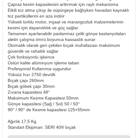
Çapraz kesim kapasitesini arttırmak için raylı mekanizma
Etkili toz atma çıkışı ile süpürgeye bağlıyken havadan kaynaklı
toz partiküllerini en aza indirir
Yüksek torklu motor, inşaat ve marangozluk malzemelerinin
kesimi için dayanıklılık ve güç sağlar
Tamamen ayarlanabilir paslanmaz çelik gönye kastanyolaları
aletin çalışma ömrü boyunca hassaslık sunar
Otomatik olarak geri çekilen bıçak muhafazası maksimum
güvenlik ve rahatlık sağlar
Çok fonksiyonlu işkence
Üstün kalite alüminyum işleme taban
Profesyonel Kullanıma uygundur
Yüksüz hızı 2750 dev/dk
Bıçak çapı 260mm
Bıçak göbek çapı 30mm
Zıvana kapasitesi 48°
Maksimum Kesme Kapasitesi 50mm
Gönye kapasitesi (Sağ / Sol) 50 / 50°
90° / 90° de Kesme kapasitesi 125×55mm
Ağırlık 17,5 Kg
Standart Ekipman: SERİ 40® bıçak