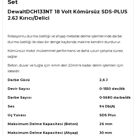
Set
Dewalt
DCH133NT 18 Volt Kömürsüz SDS-PLUS
2.6J Kırıcı/Delici
Rotasyonlu durma özelliği ve ahşap metalde delme işlemlerinde darbe
durma özelliği ile olası bir denge kaybında makine kendini durdurur.
Kömürsüz motor mükemmel performans ve daha uzun çalışma süresi
sağlar.
Beton, duvar ve tuğla için 4mm den 22mm'e kadar delim işlemleri için
idealdir.
Darbe Gücü
2,6 J
Devir Sayısı
0-1550 dev/dk
Darbe Sayısı
0-5680 darbe/dk
Ses
94 Db(A)
Uç Yuvası
SDS Plus
Maksimum Delme Kapasitesi (Beton)
26 mm
Maksimum Delme Kapasitesi (Ahşap)
30 mm