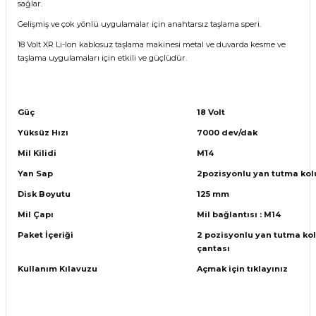
sağlar.
Gelişmiş ve çok yönlü uygulamalar için anahtarsız taşlama speri.
18 Volt XR Li-Ion kablosuz taşlama makinesi metal ve duvarda kesme ve
taşlama uygulamaları için etkili ve güçlüdür.
Güç
18 Volt
Yüksüz Hızı
7000 dev/dak
Mil Kilidi
M14
Yan Sap
2pozisyonlu yan tutma kol
Disk Boyutu
125 mm
Mil Çapı
Mil bağlantısı : M14
Paket İçeriği
2 pozisyonlu yan tutma kolu
çantası
Kullanım Kılavuzu
Açmak için tıklayınız