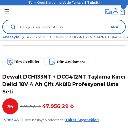
Tüm Kredi Kartlarına Vade Farksız
3
Taksit!
ARA
Anasayfa
Akülü Setler
Dewalt DCH133NT + DCG412NT Taşlama Kırıcı D
Tüm Özellikler
Ürün Açıklaması
Dewalt DCH133NT + DCG412NT Taşlama Kırıcı
Delici 18V 4 Ah Çift Akülü Profesyonel Usta
Seti
47.956,29 ₺
%4
49.874,51 ₺
15.985,43 TL
den başlayan taksitlerle!!
Taksit Seçenekleri