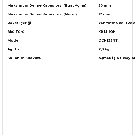
Maksimum Delme Kapasitesi (Buat Açma)
50 mm
Maksimum Delme Kapasitesi (Metal)
13 mm
Paket İçeriği
Yan tutma kolu ve a
Akü Türü
XR LI-ION
Modeli
DCH133NT
Ağırlık
2,3 kg
Kullanım Kılavuzu
Açmak için tıklayın