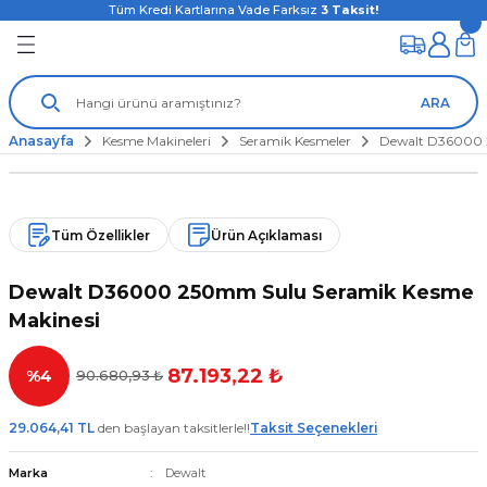
Tüm Kredi Kartlarına Vade Farksız
3
Taksit!
ARA
Anasayfa
Kesme Makineleri
Seramik Kesmeler
Dewalt D36000 
Tüm Özellikler
Ürün Açıklaması
Dewalt D36000 250mm Sulu Seramik Kesme
Makinesi
87.193,22 ₺
%4
90.680,93 ₺
29.064,41 TL
den başlayan taksitlerle!!
Taksit Seçenekleri
Marka
Dewalt