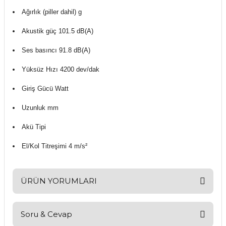
Ağırlık (piller dahil) g
Akustik güç 101.5 dB(A)
Ses basıncı 91.8 dB(A)
Yüksüz Hızı 4200 dev/dak
Giriş Gücü Watt
Uzunluk mm
Akü Tipi
El/Kol Titreşimi 4 m/s²
ÜRÜN YORUMLARI
Soru & Cevap
Bu ürüne ilk yorumu siz yapın!