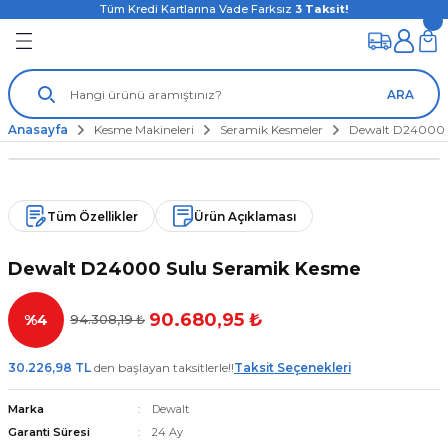
Tüm Kredi Kartlarına Vade Farksız
3
Taksit!
ARA
Anasayfa
Kesme Makineleri
Seramik Kesmeler
Dewalt D24000 
Tüm Özellikler
Ürün Açıklaması
Dewalt D24000 Sulu Seramik Kesme
90.680,95 ₺
%4
94.308,19 ₺
30.226,98 TL
den başlayan taksitlerle!!
Taksit Seçenekleri
Marka
Dewalt
Garanti Süresi
24 Ay