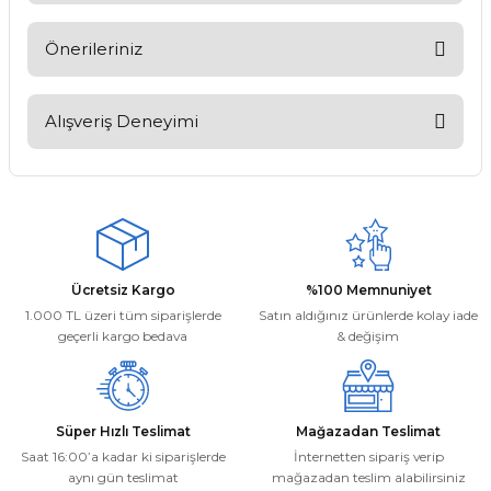
Soru Sor
Önerileriniz
Bu ürünün fiyat bilgisi, resim, ürün açıklamalarında ve diğer
konularda yetersiz gördüğünüz noktaları öneri formunu
Alışveriş Deneyimi
kullanarak tarafımıza iletebilirsiniz.
Görüş ve önerileriniz için teşekkür ederiz.
Kargom ne aşamada lütfen bilgi
verin, size ulaşamıyorum.
Ürün resmi kalitesiz, bozuk veya görüntülenemiyor.
Mehmet Kayış | 17/02/2026
Ürün açıklamasında eksik bilgiler bulunuyor.
Ürün bilgilerinde hatalar bulunuyor.
Deneyimini Paylaş
Ücretsiz Kargo
%100 Memnuniyet
Ürün fiyatı diğer sitelerden daha pahalı.
1.000 TL üzeri tüm siparişlerde
Satın aldığınız ürünlerde kolay iade
Bu ürüne benzer farklı alternatifler olmalı.
geçerli kargo bedava
& değişim
Süper Hızlı Teslimat
Mağazadan Teslimat
Saat 16:00’a kadar ki siparişlerde
İnternetten sipariş verip
aynı gün teslimat
mağazadan teslim alabilirsiniz
Gönder