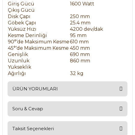
Giriş Gücü
1600 Watt
Çıkış Gücü
Disk Çapı
250 mm
Göbek Çapı
25.4 mm
Yüksüz Hızı
4200 dev/dak
Kesme Derinliği
95 mm
90°‘de Maksimum Kesme
610 mm
45°‘de Maksimum Kesme
450 mm
Genişlik
690 mm
Uzunluk
860 mm
Yükseklik
Ağırlığı
32 kg
ÜRÜN YORUMLARI
Soru & Cevap
Bu ürüne ilk yorumu siz yapın!
Yorum Yaz
Taksit Seçenekleri
Ürün hakkında henüz soru sorulmamış.