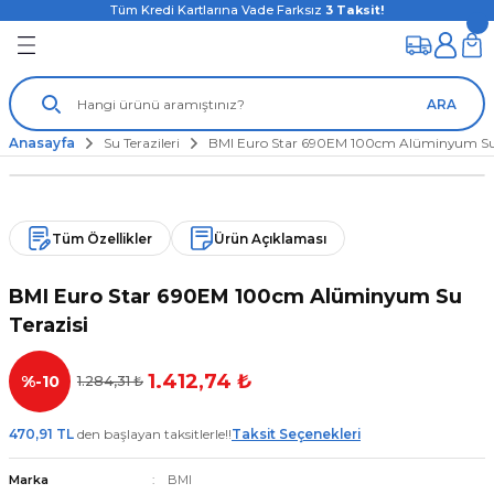
Tüm Kredi Kartlarına Vade Farksız
3
Taksit!
ARA
Anasayfa
Su Terazileri
BMI Euro Star 690EM 100cm Alüminyum Su 
Tüm Özellikler
Ürün Açıklaması
BMI Euro Star 690EM 100cm Alüminyum Su
Terazisi
1.412,74 ₺
%-10
1.284,31 ₺
470,91 TL
den başlayan taksitlerle!!
Taksit Seçenekleri
Marka
BMI