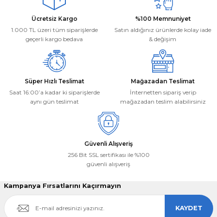
Ürün bilgilerinde hatalar bulunuyor.
Deneyimini Paylaş
Ücretsiz Kargo
%100 Memnuniyet
Ürün fiyatı diğer sitelerden daha pahalı.
1.000 TL üzeri tüm siparişlerde
Satın aldığınız ürünlerde kolay iade
Bu ürüne benzer farklı alternatifler olmalı.
geçerli kargo bedava
& değişim
Süper Hızlı Teslimat
Mağazadan Teslimat
Saat 16:00’a kadar ki siparişlerde
İnternetten sipariş verip
aynı gün teslimat
mağazadan teslim alabilirsiniz
Gönder
Güvenli Alışveriş
256 Bit SSL sertifikası ile %100
güvenli alışveriş
Kampanya Fırsatlarını Kaçırmayın
KAYDET