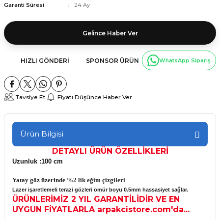
Garanti Süresi
24 Ay
Gelince Haber Ver
HIZLI GÖNDERI
SPONSOR ÜRÜN
WhatsApp Sipariş
Tavsiye Et
Fiyatı Düşünce Haber Ver
Ürün Bilgisi
DETAYLI ÜRÜN ÖZELLİKLERİ
Uzunluk :100 cm
Yatay göz üzerinde %2 lik eğim çizgileri
Lazer işaretlemeli terazi gözleri ömür boyu 0.5mm hassasiyet sağlar.
ÜRÜNLERİMİZ 2 YIL GARANTİLİDİR VE EN
UYGUN FİYATLARLA arpakcistore.com'da...