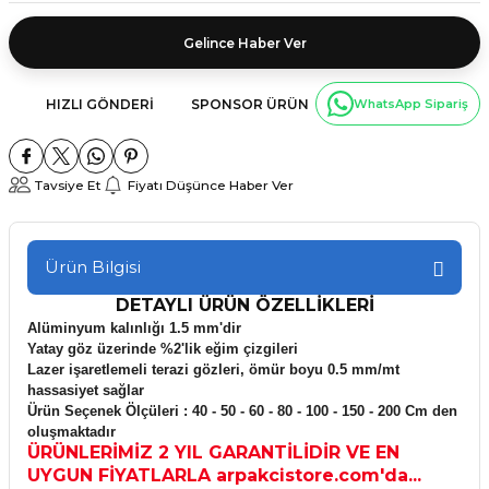
Gelince Haber Ver
HIZLI GÖNDERI
SPONSOR ÜRÜN
WhatsApp Sipariş
Tavsiye Et
Fiyatı Düşünce Haber Ver
Ürün Bilgisi
DETAYLI ÜRÜN ÖZELLİKLERİ
Alüminyum kalınlığı 1.5 mm'dir
Yatay göz üzerinde %2'lik eğim çizgileri
Lazer işaretlemeli terazi gözleri, ömür boyu 0.5 mm/mt
hassasiyet sağlar
Ürün Seçenek Ölçüleri : 40 - 50 - 60 - 80 - 100 - 150 - 200 Cm den
oluşmaktadır
ÜRÜNLERİMİZ 2 YIL GARANTİLİDİR VE EN
UYGUN FİYATLARLA arpakcistore.com'da...