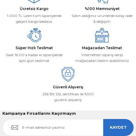
Ürün bilgilerinde hatalar bulunuyor.
Deneyimini Paylaş
Ücretsiz Kargo
%100 Memnuniyet
Ürün fiyatı diğer sitelerden daha pahalı.
1.000 TL üzeri tüm siparişlerde
Satın aldığınız ürünlerde kolay iade
Bu ürüne benzer farklı alternatifler olmalı.
geçerli kargo bedava
& değişim
Süper Hızlı Teslimat
Mağazadan Teslimat
Saat 16:00’a kadar ki siparişlerde
İnternetten sipariş verip
aynı gün teslimat
mağazadan teslim alabilirsiniz
Gönder
Güvenli Alışveriş
256 Bit SSL sertifikası ile %100
güvenli alışveriş
Kampanya Fırsatlarını Kaçırmayın
KAYDET