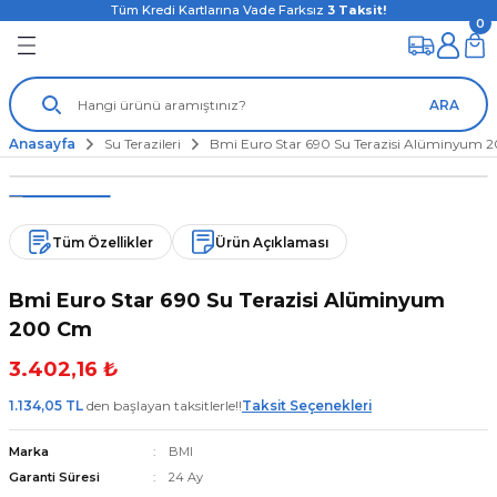
Tüm Kredi Kartlarına Vade Farksız
3
Taksit!
0
ARA
Anasayfa
Su Terazileri
Bmi Euro Star 690 Su Terazisi Alüminyum
Tüm Özellikler
Ürün Açıklaması
Bmi Euro Star 690 Su Terazisi Alüminyum
200 Cm
3.402,16 ₺
1.134,05 TL
den başlayan taksitlerle!!
Taksit Seçenekleri
Marka
BMI
Garanti Süresi
24 Ay