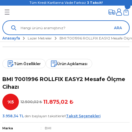
Tüm Kredi Kartlarına Vade Farksız
3
Taksit!
ARA
Anasayfa
Lazer Metreler
BMI 7001996 ROLLFIX EASY2 Mesafe Ölçm
Tüm Özellikler
Ürün Açıklaması
BMI 7001996 ROLLFIX EASY2 Mesafe Ölçme
Cihazı
11.875,02 ₺
%5
12.500,02 ₺
3.958,34 TL
den başlayan taksitlerle!!
Taksit Seçenekleri
Marka
BMI