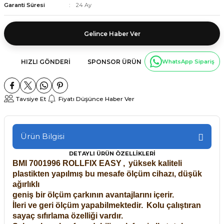
Garanti Süresi
24 Ay
Gelince Haber Ver
HIZLI GÖNDERI
SPONSOR ÜRÜN
WhatsApp Sipariş
Tavsiye Et
Fiyatı Düşünce Haber Ver
Ürün Bilgisi
DETAYLI ÜRÜN ÖZELLİKLERİ
BMI 7001996 ROLLFIX EASY
,
yüksek kaliteli
plastikten yapılmış bu mesafe ölçüm cihazı, düşük
ağırlıklı
geniş bir ölçüm çarkının avantajlarını içerir.
İleri ve geri ölçüm yapabilmektedir.
Kolu çalıştıran
sayaç sıfırlama özelliği vardır.