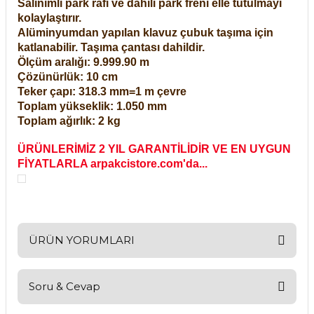
Salınımlı park rafı ve dahili park freni elle tutulmayı
kolaylaştırır.
Alüminyumdan yapılan klavuz çubuk taşıma için
katlanabilir. Taşıma çantası dahildir.
Ölçüm aralığı: 9.999.90 m
Çözünürlük: 10 cm
Teker çapı: 318.3 mm=1 m çevre
Toplam yükseklik: 1.050 mm
Toplam ağırlık: 2 kg
ÜRÜNLERİMİZ 2 YIL GARANTİLİDİR VE EN UYGUN
FİYATLARLA arpakcistore.com'da...
ÜRÜN YORUMLARI
Soru & Cevap
Bu ürüne ilk yorumu siz yapın!