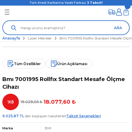
Tüm Kredi Kartlarına Vade Farksız
3
Taksit!
ARA
Anasayfa
Lazer Metreler
Bmı 7001995 Rollfıx Standart Mesafe Ölçm
Tüm Özellikler
Ürün Açıklaması
Bmı 7001995 Rollfıx Standart Mesafe Ölçme
Cihazı
18.077,60 ₺
%5
19.029,05 ₺
6.025,87 TL
den başlayan taksitlerle!!
Taksit Seçenekleri
Marka
BMI