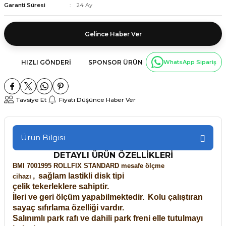
Garanti Süresi
24 Ay
Gelince Haber Ver
HIZLI GÖNDERI
SPONSOR ÜRÜN
WhatsApp Sipariş
Tavsiye Et
Fiyatı Düşünce Haber Ver
Ürün Bilgisi
DETAYLI ÜRÜN ÖZELLİKLERİ
BMI 7001995 ROLLFIX STANDARD mesafe ölçme
,
sağlam lastikli disk tipi
cihazı
çelik tekerleklere sahiptir.
İleri ve geri ölçüm yapabilmektedir.
Kolu çalıştıran
sayaç sıfırlama özelliği vardır.
Salınımlı park rafı ve dahili park freni elle tutulmayı