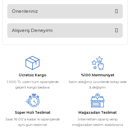
Soru Sor
Önerileriniz
Bu ürünün fiyat bilgisi, resim, ürün açıklamalarında ve diğer
konularda yetersiz gördüğünüz noktaları öneri formunu
Alışveriş Deneyimi
kullanarak tarafımıza iletebilirsiniz.
Görüş ve önerileriniz için teşekkür ederiz.
Kargom ne aşamada lütfen bilgi
verin, size ulaşamıyorum.
Ürün resmi kalitesiz, bozuk veya görüntülenemiyor.
Mehmet Kayış | 17/02/2026
Ürün açıklamasında eksik bilgiler bulunuyor.
Ürün bilgilerinde hatalar bulunuyor.
Deneyimini Paylaş
Ücretsiz Kargo
%100 Memnuniyet
Ürün fiyatı diğer sitelerden daha pahalı.
1.000 TL üzeri tüm siparişlerde
Satın aldığınız ürünlerde kolay iade
Bu ürüne benzer farklı alternatifler olmalı.
geçerli kargo bedava
& değişim
Süper Hızlı Teslimat
Mağazadan Teslimat
Saat 16:00’a kadar ki siparişlerde
İnternetten sipariş verip
aynı gün teslimat
mağazadan teslim alabilirsiniz
Gönder