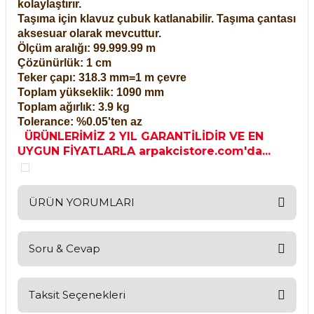
kolaylaştırır.
Taşıma için klavuz çubuk katlanabilir. Taşıma çantası
aksesuar olarak mevcuttur.
Ölçüm aralığı: 99.999.99 m
Çözünürlük: 1 cm
Teker çapı: 318.3 mm=1 m çevre
Toplam yükseklik: 1090 mm
Toplam ağırlık: 3.9 kg
Tolerance: %0.05'ten az
ÜRÜNLERİMİZ 2 YIL GARANTİLİDİR VE EN
UYGUN FİYATLARLA arpakcistore.com'da...
ÜRÜN YORUMLARI
Soru & Cevap
Bu ürüne ilk yorumu siz yapın!
Yorum Yaz
Taksit Seçenekleri
Ürün hakkında henüz soru sorulmamış.