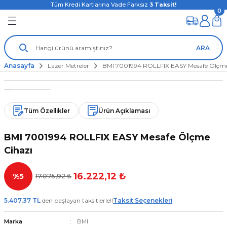
Tüm Kredi Kartlarına Vade Farksız
3
Taksit!
0
ARA
Anasayfa
Lazer Metreler
BMI 7001994 ROLLFIX EASY Mesafe Ölçme
Tüm Özellikler
Ürün Açıklaması
BMI 7001994 ROLLFIX EASY Mesafe Ölçme
Cihazı
16.222,12 ₺
%5
17.075,92 ₺
5.407,37 TL
den başlayan taksitlerle!!
Taksit Seçenekleri
Marka
BMI