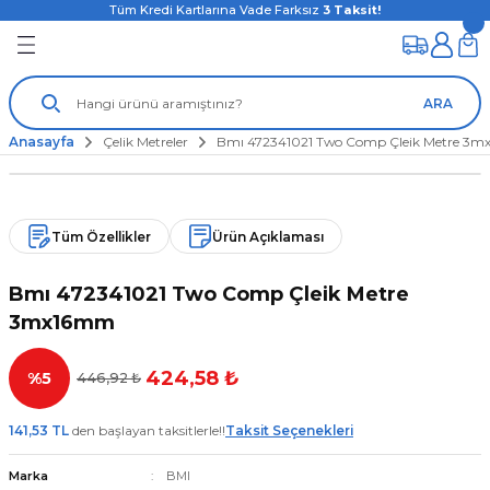
Tüm Kredi Kartlarına Vade Farksız
3
Taksit!
ARA
Anasayfa
Çelik Metreler
Bmı 472341021 Two Comp Çleik Metre 3
Tüm Özellikler
Ürün Açıklaması
Bmı 472341021 Two Comp Çleik Metre
3mx16mm
424,58 ₺
%5
446,92 ₺
141,53 TL
den başlayan taksitlerle!!
Taksit Seçenekleri
Marka
BMI