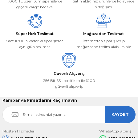
1.000 TL üzeri tüm siparişlerde
Satın aldığınız ürünlerde kolay iade
Bu ürüne benzer farklı alternatifler olmalı.
geçerli kargo bedava
& değişim
Süper Hızlı Teslimat
Mağazadan Teslimat
Saat 16:00’a kadar ki siparişlerde
İnternetten sipariş verip
aynı gün teslimat
mağazadan teslim alabilirsiniz
Gönder
Güvenli Alışveriş
256 Bit SSL sertifikası ile %100
güvenli alışveriş
Kampanya Fırsatlarını Kaçırmayın
KAYDET
Müşteri Hizmetleri
WhatsApp Sipariş