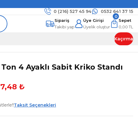
0 (216)
527 45 94
0532 641 37 15
0
Sipariş
Üye Girişi
Sepet
Takibi yap
Üyelik oluştur
0,00 TL
Kaçırma
Ton 4 Ayaklı Sabit Kriko Standı
07,48 ₺
lerle!!
Taksit Seçenekleri