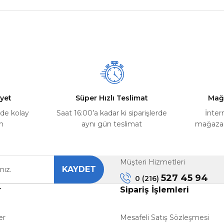
nularda yetersiz gördüğünüz noktaları öneri formunu kullanarak tarafımız
Ürün hakkında henüz soru sorulmamış.
Bu ürüne ilk yorumu siz yapın!
Yorum Yaz
Soru Sor
yet
Süper Hızlı Teslimat
Mağ
rde kolay
Saat 16:00’a kadar ki siparişlerde
İnter
m
aynı gün teslimat
mağazada
Müşteri Hizmetleri
KAYDET
Gönder
527 45 94
0 (216)
r
Sipariş İşlemleri
er
Mesafeli Satış Sözleşmesi