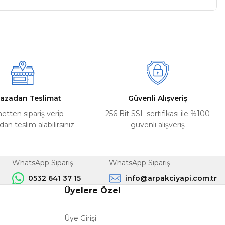
a iletebilirsiniz.
azadan Teslimat
Güvenli Alışveriş
netten sipariş verip
256 Bit SSL sertifikası ile %100
n teslim alabilirsiniz
güvenli alışveriş
WhatsApp Sipariş
WhatsApp Sipariş
0532 641 37 15
info@arpakciyapi.com.tr
Üyelere Özel
Üye Girişi