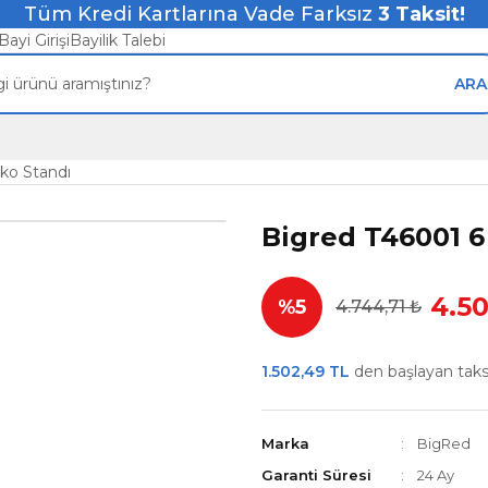
Tüm Kredi Kartlarına Vade Farksız
3
Taksit!
Bayi Girişi
Bayilik Talebi
ARA
iko Standı
Bigred T46001 6 
4.5
%5
4.744,71 ₺
1.502,49 TL
den başlayan taksit
Marka
BigRed
Garanti Süresi
24 Ay