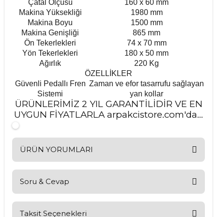
Çatal Ölçüsü
160 x 60 mm
Makina Yüksekliği
1980 mm
Makina Boyu
1500 mm
Makina Genişliği
865 mm
Ön Tekerlekleri
74 x 70 mm
Yön Tekerlekleri
180 x 50 mm
Ağırlık
220 Kg
ÖZELLİKLER
Güvenli Pedallı Fren
Zaman ve efor tasarrufu sağlayan
Sistemi
yan kollar
ÜRÜNLERİMİZ 2 YIL GARANTİLİDİR VE EN
UYGUN FİYATLARLA arpakcistore.com'da...
ÜRÜN YORUMLARI
Soru & Cevap
Bu ürüne ilk yorumu siz yapın!
Yorum Yaz
Taksit Seçenekleri
Ürün hakkında henüz soru sorulmamış.