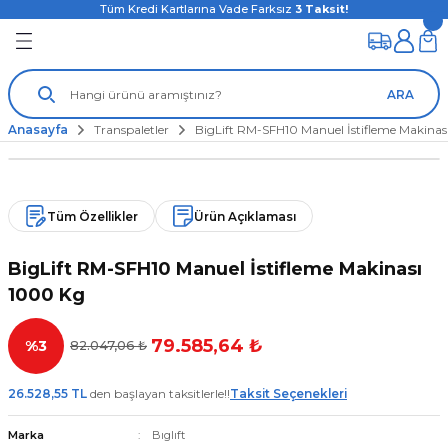
Tüm Kredi Kartlarına Vade Farksız
3
Taksit!
ARA
Anasayfa
Transpaletler
BigLift RM-SFH10 Manuel İstifleme Makinas
Tüm Özellikler
Ürün Açıklaması
BigLift RM-SFH10 Manuel İstifleme Makinası
1000 Kg
79.585,64 ₺
%3
82.047,06 ₺
26.528,55 TL
den başlayan taksitlerle!!
Taksit Seçenekleri
Marka
Bıglıft