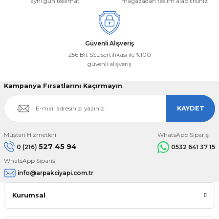
aynı gün teslimat
mağazadan teslim alabilirsiniz
Gönder
Güvenli Alışveriş
256 Bit SSL sertifikası ile %100
güvenli alışveriş
Kampanya Fırsatlarını Kaçırmayın
KAYDET
Müşteri Hizmetleri
WhatsApp Sipariş
527 45 94
0 (216)
0532 641 37 15
WhatsApp Sipariş
info@arpakciyapi.com.tr
Kurumsal