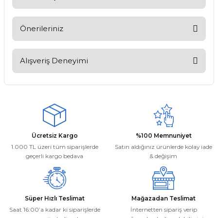
Soru Sor
Önerileriniz
Bu ürünün fiyat bilgisi, resim, ürün açıklamalarında ve diğer
konularda yetersiz gördüğünüz noktaları öneri formunu
Alışveriş Deneyimi
kullanarak tarafımıza iletebilirsiniz.
Görüş ve önerileriniz için teşekkür ederiz.
Kargom ne aşamada lütfen bilgi
verin, size ulaşamıyorum.
Ürün resmi kalitesiz, bozuk veya görüntülenemiyor.
Mehmet Kayış | 17/02/2026
Ürün açıklamasında eksik bilgiler bulunuyor.
Ürün bilgilerinde hatalar bulunuyor.
Deneyimini Paylaş
Ücretsiz Kargo
%100 Memnuniyet
Ürün fiyatı diğer sitelerden daha pahalı.
1.000 TL üzeri tüm siparişlerde
Satın aldığınız ürünlerde kolay iade
Bu ürüne benzer farklı alternatifler olmalı.
geçerli kargo bedava
& değişim
Süper Hızlı Teslimat
Mağazadan Teslimat
Saat 16:00’a kadar ki siparişlerde
İnternetten sipariş verip