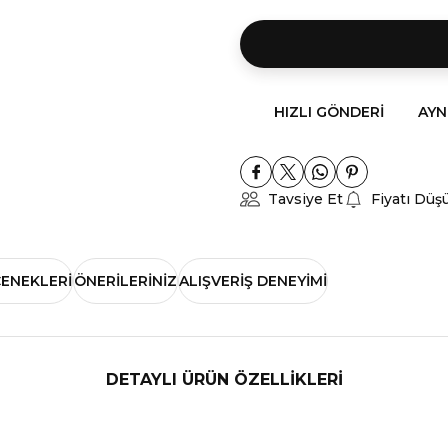
HIZLI GÖNDERI
AYN
Tavsiye Et
Fiyatı Düş
ÇENEKLERI
ÖNERILERINIZ
ALIŞVERIŞ DENEYIMI
DETAYLI ÜRÜN ÖZELLİKLERİ