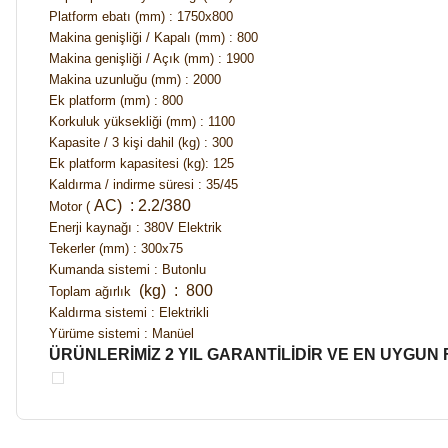
Platform ebatı (mm) : 1750x800
Makina genişliği / Kapalı (mm) : 800
Makina genişliği / Açık (mm) : 1900
Makina uzunluğu (mm) : 2000
Ek platform (mm) : 800
Korkuluk yüksekliği (mm) : 1100
Kapasite / 3 kişi dahil (kg) : 300
Ek platform kapasitesi (kg): 125
Kaldırma / indirme süresi : 35/45
AC)
: 2.2/380
Motor (
Enerji kaynağı : 380V Elektrik
Tekerler (mm) : 300x75
Kumanda sistemi : Butonlu
(kg)
: 800
Toplam ağırlık
Kaldırma sistemi : Elektrikli
Yürüme sistemi : Manüel
ÜRÜNLERİMİZ 2 YIL GARANTİLİDİR VE EN UYGUN Fİ
Bu ürünün fiyat bilgisi, resim, ürün açıklamalarında ve diğer ko
Kargom ne aşamada lütfen bilgi verin, size ulaşamıyorum.
Görüş ve önerileriniz için teşekkür ederiz.