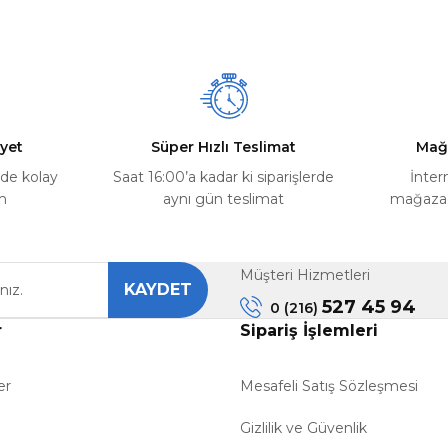
Yorum Yaz
Soru Sor
yet
Süper Hızlı Teslimat
Mağ
rde kolay
Saat 16:00’a kadar ki siparişlerde
İnter
m
aynı gün teslimat
mağazada
Müşteri Hizmetleri
KAYDET
Gönder
527 45 94
0 (216)
r
Sipariş İşlemleri
er
Mesafeli Satış Sözleşmesi
Gizlilik ve Güvenlik