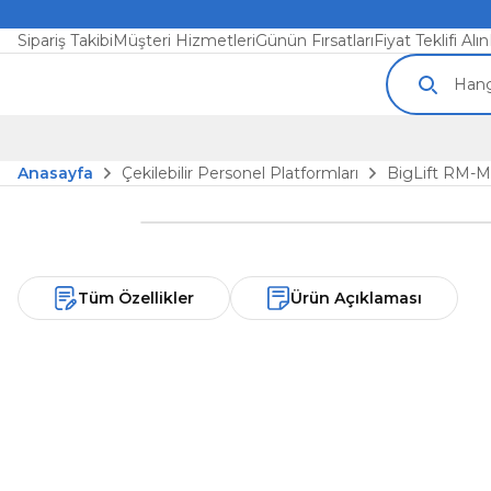
Sipariş Takibi
Müşteri Hizmetleri
Günün Fırsatları
Fiyat Teklifi Alın
Anasayfa
Çekilebilir Personel Platformları
BigLift RM-M
Tüm Özellikler
Ürün Açıklaması