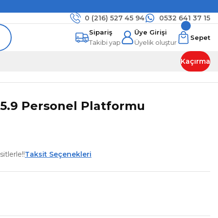
0 (216)
527 45 94
0532 641 37 15
Sipariş
Üye Girişi
Sepet
Takibi yap
Üyelik oluştur
Kaçırma
5.9 Personel Platformu
tlerle!!
Taksit Seçenekleri