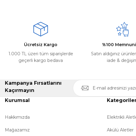
Mehmet Kayış | 17/02/2026
Ürün resmi kalitesiz, bozuk veya görüntülenemiyor.
Deneyimini Paylaş
Ürün açıklamasında eksik bilgiler bulunuyor.
Ürün bilgilerinde hatalar bulunuyor.
Ürün fiyatı diğer sitelerden daha pahalı.
Ücretsiz Kargo
%100 Memnuni
Bu ürüne benzer farklı alternatifler olmalı.
1.000 TL üzeri tüm siparişlerde
Satın aldığınız ürünle
geçerli kargo bedava
iade & değişi
Kampanya Fırsatlarını
Kaçırmayın
Kurumsal
Kategorile
Hakkımızda
Elektrikli Aletl
Mağazamız
Akülü Aletler