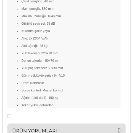
Çatal genişliği: 540 mm
Max. genişlik: 560 mm
Makina uzunluğu: 1648 mm
Gürültü seviyesi: 69 dB
Kullanım şekli: yaya
Akü: 2x12/64 V/Ah
Akü ağırlığı: 48 kg
Yük tekerleri: 220x70 mm
Denge tekerleri: 80x70 mm
Yürüyüş tekerleri: 50x30 mm
Eğim (yüklü/yükseüz) %: 4/10
Fren: elektronik
Sürüş kontrol: Mosfet kontrol
Ağırlık (akü dahil): 190 kg
Teker yükü: poliüretan
ÜRÜN YORUMLARI