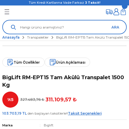
Tüm Kredi Kartlarına Vade Farksız
3
Taksit!
ARA
Anasayfa
Transpaletler
BigLift RM-EPT15 Tam Akülü Transpalet 15
Tüm Özellikler
Ürün Açıklaması
BigLift RM-EPT15 Tam Akülü Transpalet 1500
Kg
311.109,57 ₺
%5
327.483,76 ₺
103.703,19 TL
den başlayan taksitlerle!!
Taksit Seçenekleri
Marka
Bıglıft