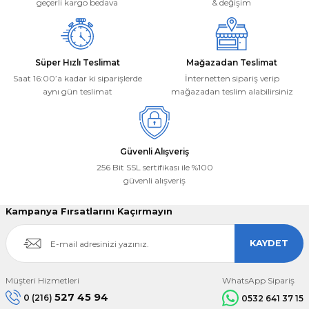
Bu ürüne benzer farklı alternatifler olmalı.
geçerli kargo bedava
& değişim
Süper Hızlı Teslimat
Mağazadan Teslimat
Saat 16:00’a kadar ki siparişlerde
İnternetten sipariş verip
aynı gün teslimat
mağazadan teslim alabilirsiniz
Gönder
Güvenli Alışveriş
256 Bit SSL sertifikası ile %100
güvenli alışveriş
Kampanya Fırsatlarını Kaçırmayın
KAYDET
Müşteri Hizmetleri
WhatsApp Sipariş
527 45 94
0 (216)
0532 641 37 15