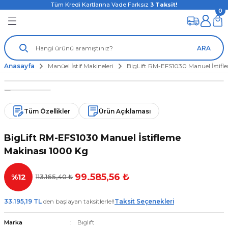
Tüm Kredi Kartlarına Vade Farksız
3
Taksit!
0
ARA
Anasayfa
Manüel İstif Makineleri
BigLift RM-EFS1030 Manuel İstifl
Tüm Özellikler
Ürün Açıklaması
BigLift RM-EFS1030 Manuel İstifleme
Makinası 1000 Kg
99.585,56 ₺
%12
113.165,40 ₺
33.195,19 TL
den başlayan taksitlerle!!
Taksit Seçenekleri
Marka
Bıglıft