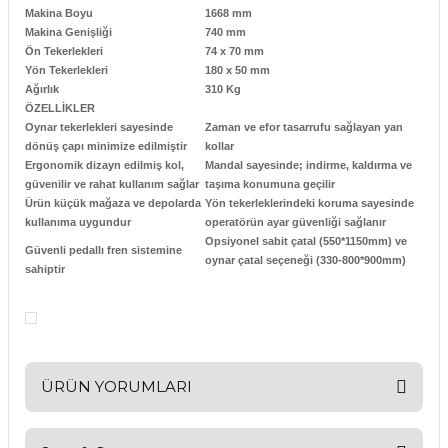
Makina Boyu
1668 mm
Makina Genişliği
740 mm
Ön Tekerlekleri
74 x 70 mm
Yön Tekerlekleri
180 x 50 mm
Ağırlık
310 Kg
ÖZELLİKLER
Oynar tekerlekleri sayesinde
Zaman ve efor tasarrufu sağlayan yan
dönüş çapı minimize edilmiştir
kollar
Ergonomik dizayn edilmiş kol,
Mandal sayesinde; indirme, kaldırma ve
güvenilir ve rahat kullanım sağlar
taşıma konumuna geçilir
Ürün küçük mağaza ve depolarda
Yön tekerleklerindeki koruma sayesinde
kullanıma uygundur
operatörün ayar güvenliği sağlanır
Opsiyonel sabit çatal (550*1150mm) ve
Güvenli pedallı fren sistemine
oynar çatal seçeneği (330-800*900mm)
sahiptir
ÜRÜN YORUMLARI