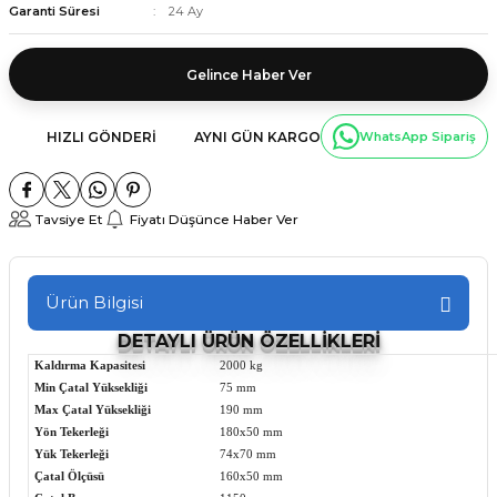
Garanti Süresi
24 Ay
Gelince Haber Ver
HIZLI GÖNDERI
AYNI GÜN KARGO
WhatsApp Sipariş
Tavsiye Et
Fiyatı Düşünce Haber Ver
Ürün Bilgisi
DETAYLI ÜRÜN ÖZELLİKLERİ
Kaldırma Kapasitesi
2000 kg
Min Çatal Yüksekliği
75 mm
Max Çatal Yüksekliği
190 mm
Yön Tekerleği
180x50 mm
Yük Tekerleği
74x70 mm
Çatal Ölçüsü
160x50 mm