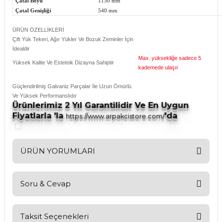
Çatal Boyu
1150 mm
Çatal Genişliği
540 mm
ÜRÜN ÖZELLİKLERİ
Çift Yük Tekeri, Ağır Yükler Ve Bozuk Zeminler İçin
İdealdir
Max. yüksekliğe sadece 5
Yüksek Kalite Ve Esteteik Dizayna Sahiptir
kademede ulaşır
Güçlendirilmiş Galvaniz Parçalar İle Uzun Ömürlü
Ve Yüksek Performanslıdır
Ürünlerimiz 2 Yıl Garantilidir Ve En Uygun
Fiyatlarla 'la
'da
https://www.arpakcistore.com/
ÜRÜN YORUMLARI
Soru & Cevap
Bu ürüne ilk yorumu siz yapın!
Yorum Yaz
Taksit Seçenekleri
Ürün hakkında henüz soru sorulmamış.