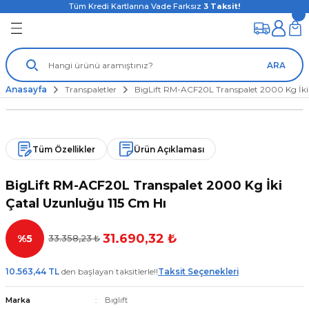
Tüm Kredi Kartlarına Vade Farksız
3
Taksit!
ARA
Anasayfa
Transpaletler
BigLift RM-ACF20L Transpalet 2000 Kg İki
Tüm Özellikler
Ürün Açıklaması
BigLift RM-ACF20L Transpalet 2000 Kg İki
Çatal Uzunluğu 115 Cm Hı
31.690,32 ₺
%5
33.358,23 ₺
10.563,44 TL
den başlayan taksitlerle!!
Taksit Seçenekleri
Marka
Bıglıft