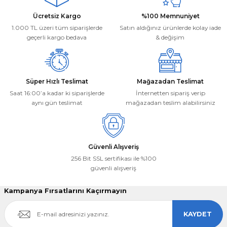
Ürün bilgilerinde hatalar bulunuyor.
Deneyimini Paylaş
Ücretsiz Kargo
%100 Memnuniyet
Ürün fiyatı diğer sitelerden daha pahalı.
1.000 TL üzeri tüm siparişlerde
Satın aldığınız ürünlerde kolay iade
Bu ürüne benzer farklı alternatifler olmalı.
geçerli kargo bedava
& değişim
Süper Hızlı Teslimat
Mağazadan Teslimat
Saat 16:00’a kadar ki siparişlerde
İnternetten sipariş verip
aynı gün teslimat
mağazadan teslim alabilirsiniz
Gönder
Güvenli Alışveriş
256 Bit SSL sertifikası ile %100
güvenli alışveriş
Kampanya Fırsatlarını Kaçırmayın
KAYDET