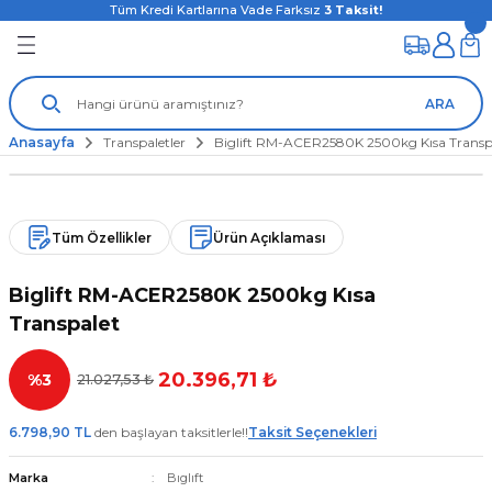
Tüm Kredi Kartlarına Vade Farksız
3
Taksit!
ARA
Anasayfa
Transpaletler
Biglift RM-ACER2580K 2500kg Kısa Transp
Tüm Özellikler
Ürün Açıklaması
Biglift RM-ACER2580K 2500kg Kısa
Transpalet
20.396,71 ₺
%3
21.027,53 ₺
6.798,90 TL
den başlayan taksitlerle!!
Taksit Seçenekleri
Marka
Bıglıft