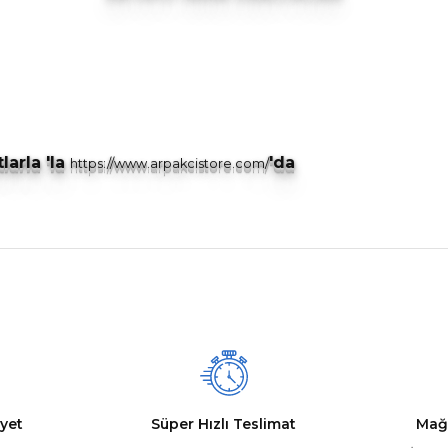
larla 'la
'da
https://www.arpakcistore.com/
nularda yetersiz gördüğünüz noktaları öneri formunu kullanarak tarafımız
Ürün hakkında henüz soru sorulmamış.
Bu ürüne ilk yorumu siz yapın!
Yorum Yaz
Soru Sor
yet
Süper Hızlı Teslimat
Mağ