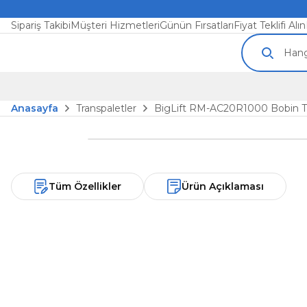
Sipariş Takibi
Müşteri Hizmetleri
Günün Fırsatları
Fiyat Teklifi Alın
Anasayfa
Transpaletler
BigLift RM-AC20R1000 Bobin T
Tüm Özellikler
Ürün Açıklaması