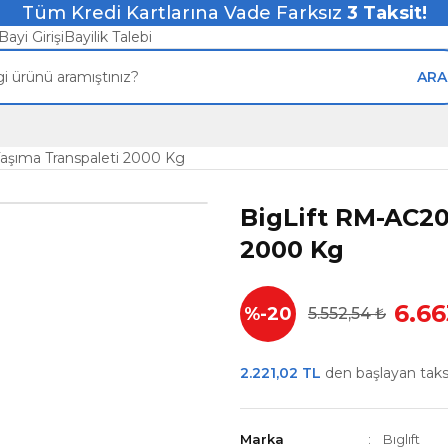
Tüm Kredi Kartlarına Vade Farksız
3
Taksit!
Bayi Girişi
Bayilik Talebi
ARA
aşıma Transpaleti 2000 Kg
BigLift RM-AC20
2000 Kg
6.66
%-20
5.552,54 ₺
2.221,02 TL
den başlayan taksit
Marka
Bıglıft