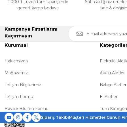
1.000 TL üzeri tüm siparişlerde
Satın aldığınız ürünle
geçerli kargo bedava
iade & değişi
Kampanya Fırsatlarını
Kaçırmayın
Kurumsal
Kategorile
Hakkımızda
Elektrikli Aletl
Mağazamız
Akülü Aletler
İletişim Bilgilerimiz
Bahçe Aletler
İletişim Formu
El Aletler
Havale Bildirim Formu
Tüm Kategori
Sipariş Takibi
Müşteri Hizmetleri
Günün Fır