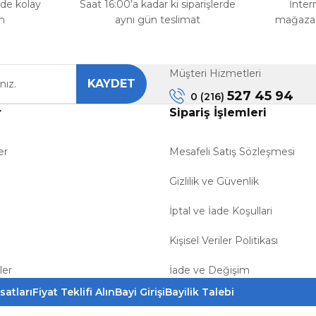
rde kolay
Saat 16:00’a kadar ki siparişlerde
İnter
m
aynı gün teslimat
mağazada
Müşteri Hizmetleri
KAYDET
Gönder
527 45 94
0 (216)
r
Sipariş İşlemleri
er
Mesafeli Satış Sözleşmesi
Gizlilik ve Güvenlik
İptal ve İade Koşullari
Kişisel Veriler Politikası
ler
İade ve Değişim
satları
Fiyat Teklifi Alın
Bayi Girişi
Bayilik Talebi