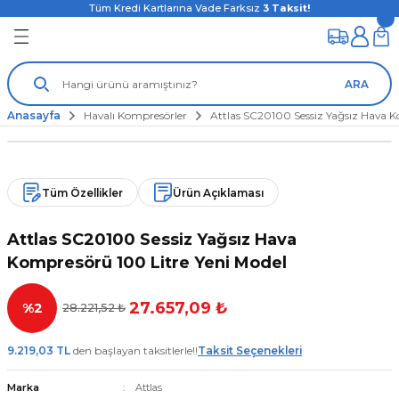
Tüm Kredi Kartlarına Vade Farksız
3
Taksit!
ARA
Anasayfa
Havalı Kompresörler
Attlas SC20100 Sessiz Yağsız Hava K
Tüm Özellikler
Ürün Açıklaması
Attlas SC20100 Sessiz Yağsız Hava
Kompresörü 100 Litre Yeni Model
27.657,09 ₺
%2
28.221,52 ₺
9.219,03 TL
den başlayan taksitlerle!!
Taksit Seçenekleri
Marka
Attlas