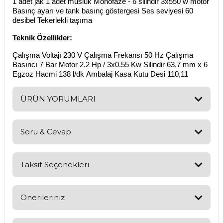
1 adet jak 1 adet musluk
Monofaze - 6 silindir 3x550 w motor
Basınç ayarı ve tank basınç göstergesi
Ses seviyesi 60
desibel
Tekerlekli taşıma
Teknik Özellikler:
Çalışma Voltajı 230 V
Çalışma Frekansı 50 Hz
Çalışma
Basıncı 7 Bar
Motor 2.2 Hp / 3x0.55 Kw
Silindir 63,7 mm x 6
Egzoz Hacmi 138 l/dk
Ambalaj Kasa Kutu Desi 110,11
ÜRÜN YORUMLARI
Soru & Cevap
Bu ürüne ilk yorumu siz yapın!
Yorum Yaz
Taksit Seçenekleri
Ürün hakkında henüz soru sorulmamış.
Soru Sor
Önerileriniz
Bu ürünün fiyat bilgisi, resim, ürün açıklamalarında ve diğer