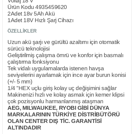
Voltaj 18 V
Ürün Kodu 4935459620
2Adet 18v 5Ah Akü
1Adet 18V Hızlı Şarj Cihazı
ÖZELLİKLER
Uzun akü şarjı ve gürültü azaltımı için otomatik
sürücü teknolojisi
Geliştirilmiş çalışma ömrü ve konfor için basmalı
çalıştırma fonksiyonu
Tek vidalı uygulamalarda istenen havşa
seviyelerini ayarlamak için ince ayar burun konisi
(+/- 5 mm)
1/4 "HEX uçlu giriş kolay uç değişimini sağlar
Makinenizi hızlı ve kolay asmak için kemer klipsi
çok pozisyonlu harmanlanmış ataşman
AEG, MILWAUKEE, RYOBI GİBİ DÜNYA
MARKALARININ TÜRKİYE DİSTRİBÜTÖRÜ
OLAN CENTER DIŞ TİC. GARANTİSİ
ALTINDADIR