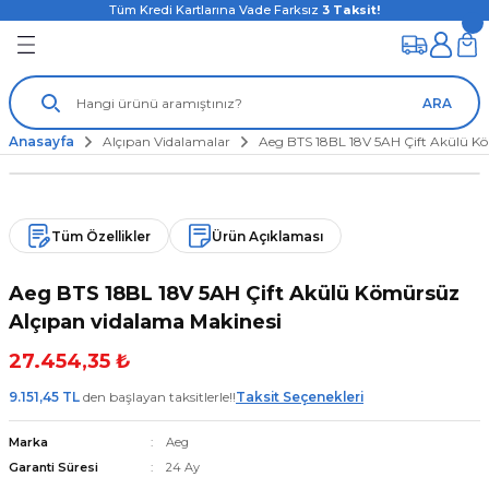
Tüm Kredi Kartlarına Vade Farksız
3
Taksit!
ARA
Anasayfa
Alçıpan Vidalamalar
Aeg BTS 18BL 18V 5AH Çift Akülü K
Tüm Özellikler
Ürün Açıklaması
Aeg BTS 18BL 18V 5AH Çift Akülü Kömürsüz
Alçıpan vidalama Makinesi
27.454,35 ₺
9.151,45 TL
den başlayan taksitlerle!!
Taksit Seçenekleri
Marka
Aeg
Garanti Süresi
24 Ay