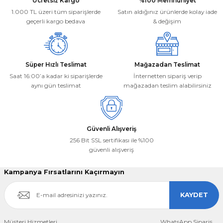
Ücretsiz Kargo
%100 Memnuniyet
Ürün fiyatı diğer sitelerden daha pahalı.
1.000 TL üzeri tüm siparişlerde
Satın aldığınız ürünlerde kolay iade
Bu ürüne benzer farklı alternatifler olmalı.
geçerli kargo bedava
& değişim
Süper Hızlı Teslimat
Mağazadan Teslimat
Saat 16:00’a kadar ki siparişlerde
İnternetten sipariş verip
aynı gün teslimat
mağazadan teslim alabilirsiniz
Gönder
Güvenli Alışveriş
256 Bit SSL sertifikası ile %100
güvenli alışveriş
Kampanya Fırsatlarını Kaçırmayın
KAYDET
Müşteri Hizmetleri
WhatsApp Sipariş