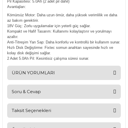
Pil Kapasitesi: 5.0Ah (2 adet pil dahil)
Avantajları:
Kömürsüz Motor: Daha uzun ömür, daha yüksek verimlilik ve daha
az bakım gerektirir.
18V Güç: Zorlu uygulamalar için yeterli güç sağlar.
Kompakt ve Hafif Tasarım: Kullanımı kolaylaştırır ve yorulmayı
azaltır.
Anti-Titreşim Yan Sap: Daha konforlu ve kontrollü bir kullanım sunar.
Hızlı Disk Değiştirme: Fixtec somun anahtarı sayesinde hızlı ve
kolay disk değişimi sağlar.
2 Adet 5.0Ah Pil: Kesintisiz çalışma süresi sunar.
ÜRÜN YORUMLARI
Soru & Cevap
Bu ürüne ilk yorumu siz yapın!
Yorum Yaz
Taksit Seçenekleri
Ürün hakkında henüz soru sorulmamış.
Soru Sor