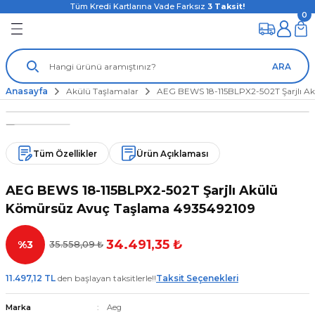
Tüm Kredi Kartlarına Vade Farksız
3
Taksit!
0
ARA
Anasayfa
Akülü Taşlamalar
AEG BEWS 18-115BLPX2-502T Şarjlı A
Tüm Özellikler
Ürün Açıklaması
AEG BEWS 18-115BLPX2-502T Şarjlı Akülü
Kömürsüz Avuç Taşlama 4935492109
34.491,35 ₺
%3
35.558,09 ₺
11.497,12 TL
den başlayan taksitlerle!!
Taksit Seçenekleri
Marka
Aeg